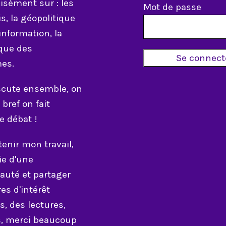
isément sur : les
Mot de passe
s, la géopolitique
information, la
ique des
es.
scute ensemble, on
bref on fait
e débat !
enir mon travail,
tie d'une
té et partager
es d'intérêt
 des lectures,
s, merci beaucoup