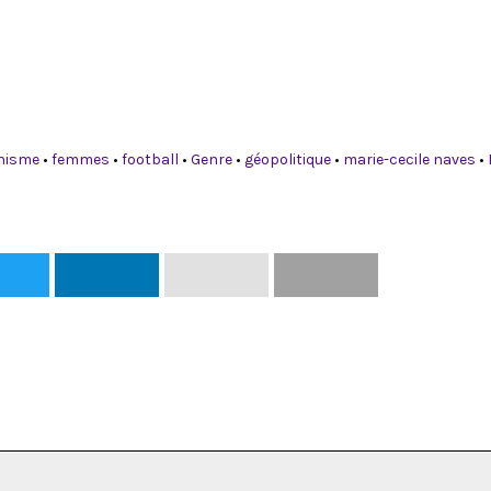
nisme
•
femmes
•
football
•
Genre
•
géopolitique
•
marie-cecile naves
•