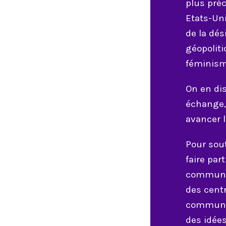
plus préc
Etats-Uni
de la dés
géopolit
féminism
On en di
échange, 
avancer l
Pour sout
faire par
communau
des centr
communs,
des idée