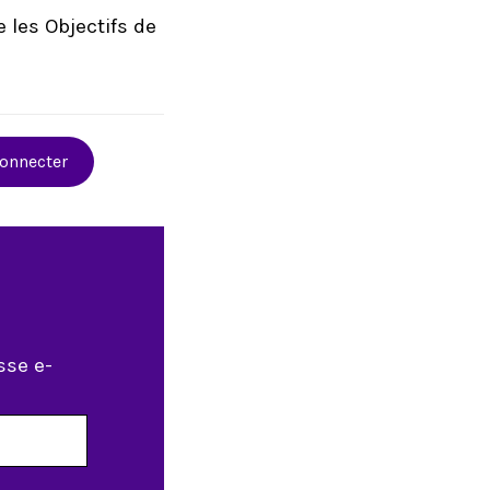
 les Objectifs de
connecter
sse e-