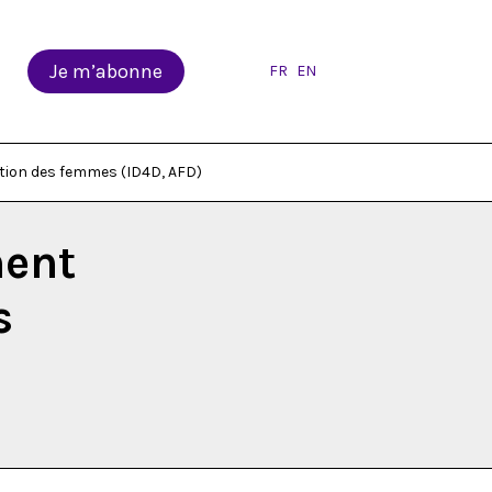
Je m’abonne
FR
EN
ation des femmes (ID4D, AFD)
ment
s