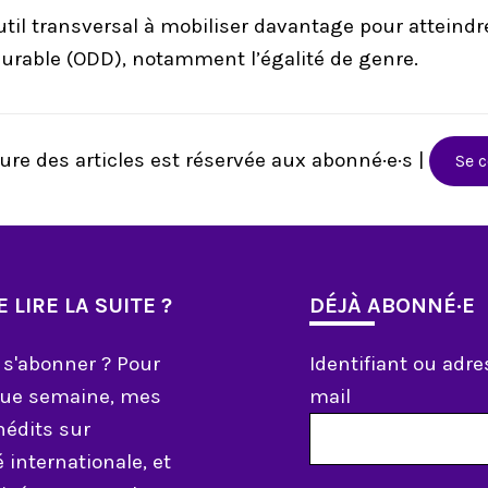
util transversal à mobiliser davantage pour atteindre
rable (ODD), notamment l’égalité de genre.
ure des articles est réservée aux abonné·e·s |
Se 
 LIRE LA SUITE ?
DÉJÀ ABONNÉ·E
 s'abonner ? Pour
Identifiant ou adre
aque semaine, mes
mail
inédits sur
é internationale, et