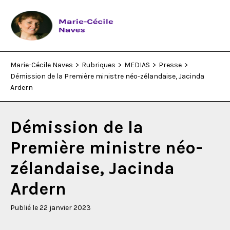
Marie-Cécile Naves
>
Rubriques
>
MEDIAS
>
Presse
>
Rubriques
Démission de la Première ministre néo-zélandaise, Jacinda
Ardern
Qui suis-je ?
Démission de la
Who am I?
Première ministre néo-
zélandaise, Jacinda
Livres
Ardern
Contact
Publié le 22 janvier 2023