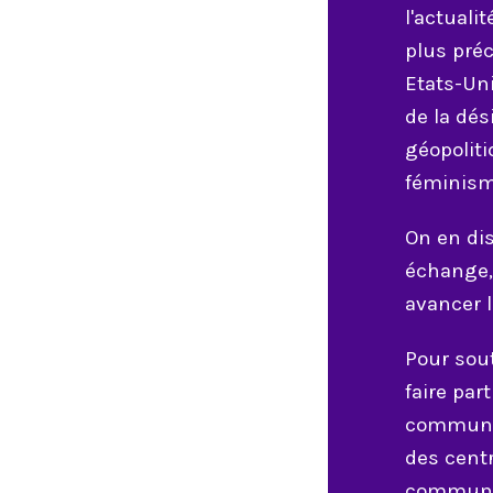
l'actualit
plus préc
Etats-Uni
de la dés
géopolit
féminism
On en di
échange, 
avancer l
Pour sout
faire par
communau
des centr
communs,