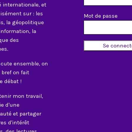
é internationale, et
isément sur : les
Mot de passe
s, la géopolitique
information, la
ique des
es.
scute ensemble, on
bref on fait
e débat !
enir mon travail,
tie d'une
té et partager
es d'intérêt
 des lectures,