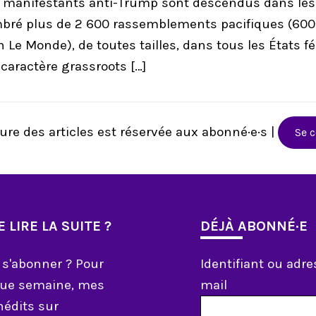
 manifestants anti-Trump sont descendus dans les 
bré plus de 2 600 rassemblements pacifiques (600
n Le Monde), de toutes tailles, dans tous les États f
 caractère grassroots […]
ure des articles est réservée aux abonné·e·s |
Se 
 LIRE LA SUITE ?
DÉJÀ ABONNÉ·E
 s'abonner ? Pour
Identifiant ou adre
aque semaine, mes
mail
inédits sur