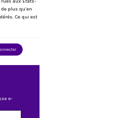
rues aux États-
 de plus qu’en
édérés. Ce qui est
connecter
sse e-