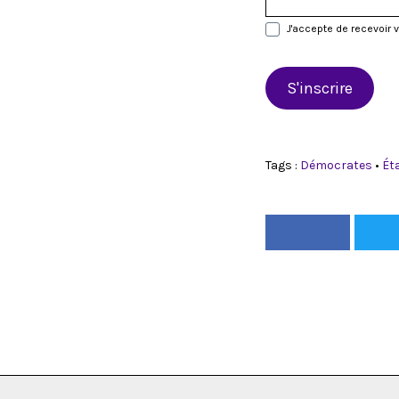
J'accepte de recevoir 
S'inscrire
Tags :
Démocrates
•
Ét