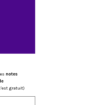
mes
notes
de
'est gratuit)