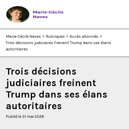
Marie-Cécile Naves
>
Rubriques
>
Accès abonnés
>
Rubriques
Trois décisions judiciaires freinent Trump dans ses élans
autoritaires
Qui suis-je ?
Trois décisions
Who am I?
judiciaires freinent
Trump dans ses élans
Livres
autoritaires
Contact
Publié le 31 mai 2026