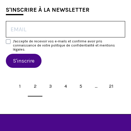
S'INSCRIRE À LA NEWSLETTER
J'accepte de recevoir vos e-mails et confirme avoir pris
connaissance de votre politique de confidentialité et mentions
légales.
S'inscrire
Pagination
1
2
3
4
5
…
21
des
publications