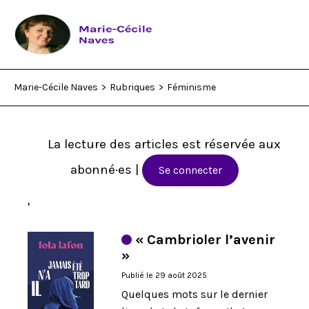
Marie-Cécile Naves
>
Rubriques
>
Féminisme
Rubriques
Qui suis-je ?
La lecture des articles est réservée aux
abonné·es |
Se connecter
Who am I?
'
Livres
« Cambrioler l’avenir
»
Contact
Publié le 29 août 2025
Quelques mots sur le dernier