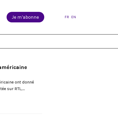
Je m’abonne
FR
EN
 américaine
méricaine ont donné
ée sur RTL,...