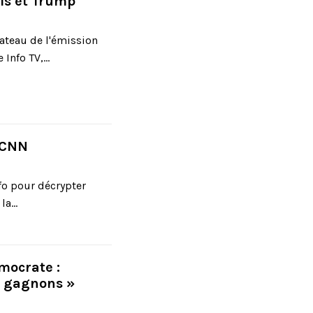
is et Trump
lateau de l'émission
Info TV,...
 CNN
nfo pour décrypter
a...
mocrate :
s gagnons »