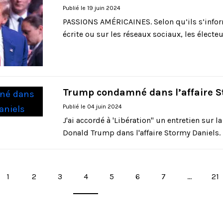
Publié le 19 juin 2024
PASSIONS AMÉRICAINES. Selon qu’ils s’infor
écrite ou sur les réseaux sociaux, les électeur
Trump condamné dans l’affaire S
Publié le 04 juin 2024
J'ai accordé à 'Libération" un entretien sur
Donald Trump dans l'affaire Stormy Daniels. I
Pagination
1
2
3
4
5
6
7
…
21
des
publications