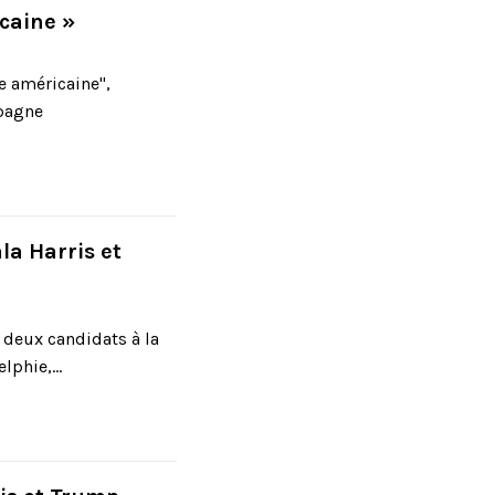
caine »
e américaine",
mpagne
a Harris et
 deux candidats à la
phie,...