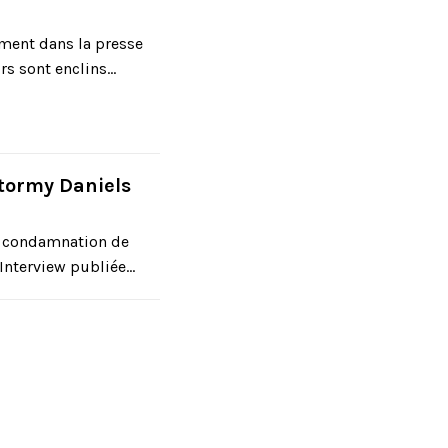
ment dans la presse
s sont enclins...
tormy Daniels
 la condamnation de
nterview publiée...