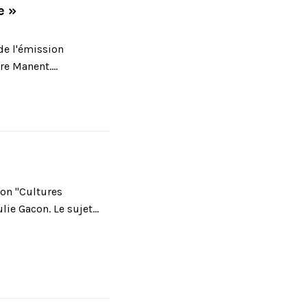
e »
de l'émission
e Manent....
ion "Cultures
ie Gacon. Le sujet...