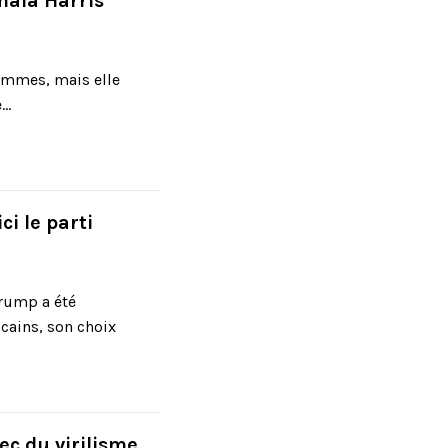
ala Harris
femmes, mais elle
..
ci le parti
rump a été
cains, son choix
hec du virilisme